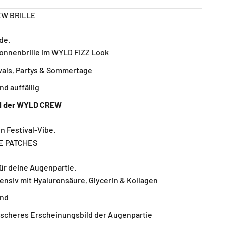
EW BRILLE
de.
Sonnenbrille im WYLD FIZZ Look
ivals, Partys & Sommertage
nd auffällig
eil der WYLD CREW
n Festival-Vibe.
E PATCHES
ür deine Augenpartie.
tensiv mit Hyaluronsäure, Glycerin & Kollagen
end
rischeres Erscheinungsbild der Augenpartie