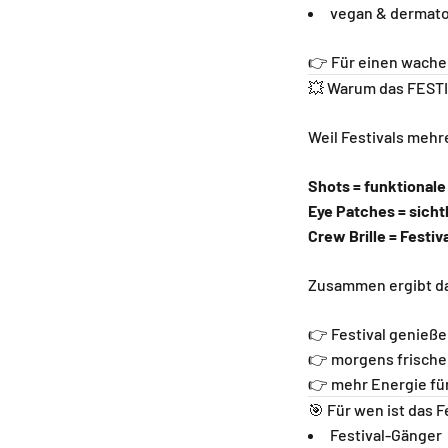
vegan & dermato
👉 Für einen wacher
💥 Warum das FESTI
Weil Festivals mehr
Shots = funktional
Eye Patches = sich
Crew Brille = Festiv
Zusammen ergibt d
👉 Festival genieß
👉 morgens frische
👉 mehr Energie fü
🎯 Für wen ist das F
Festival-Gänger