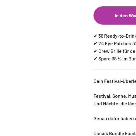
In den Wa
✔ 36 Ready-to-Drin
✔ 24 Eye Patches f
✔ Crew Brille für de
✔ Spare 38 % im Bu
Dein Festival-Über
Festival. Sonne. Mu
Und Nächte, die län
Genau dafür haben 
Dieses Bundle komb