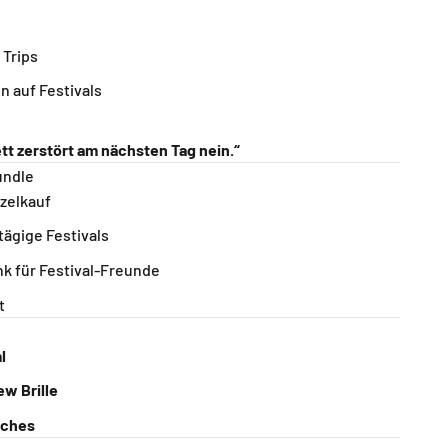
Trips
 auf Festivals
ett zerstört am nächsten Tag nein.“
undle
nzelkauf
tägige Festivals
nk für Festival-Freunde
t
l
w Brille
tches