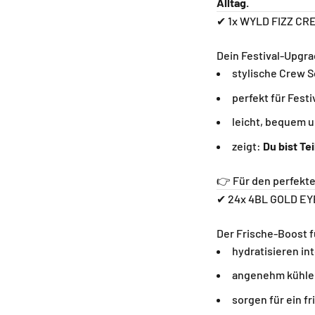
Alltag.
✔ 1x WYLD FIZZ CR
Dein Festival-Upgra
stylische Crew 
perfekt für Fest
leicht, bequem u
zeigt:
Du bist T
👉 Für den perfekte
✔ 24x 4BL GOLD EY
Der Frische-Boost f
hydratisieren in
angenehm kühl
sorgen für ein f