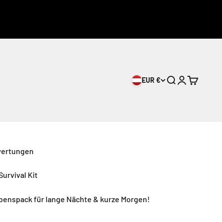
EUR €
Suche
Anmelden
Warenkor
wertungen
urvival Kit
benspack für lange Nächte & kurze Morgen!