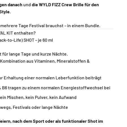
rgen danach
und
die WYLD FIZZ Crew Brille für den
Style
.
r mehrere Tage Festival brauchst – in einem Bundle.
VAL KIT enthalten?
ck-to-Life) SHOT – je 60 ml
t für lange Tage und kurze Nächte.
 Kombination aus Vitaminen, Mineralstoffen &
zur Erhaltung einer normalen Leberfunktion beiträgt
& B6 tragen zu einem normalen Energiestoffwechsel bei
kein Mischen, kein Pulver, kein Aufwand
rwegs, Festivals oder lange Nächte
iern, nach dem Sport oder als funktionaler Shot im