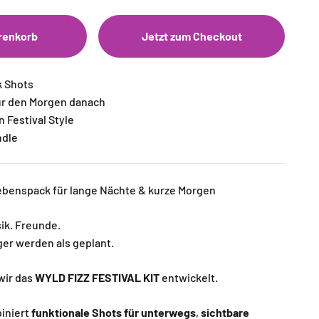
renkorb
Jetzt zum Checkout
k Shots
ür den Morgen danach
n Festival Style
ndle
lebenspack für lange Nächte & kurze Morgen
sik. Freunde.
ger werden als geplant.
wir das
WYLD FIZZ FESTIVAL KIT
entwickelt.
iniert
funktionale Shots für unterwegs
,
sichtbare