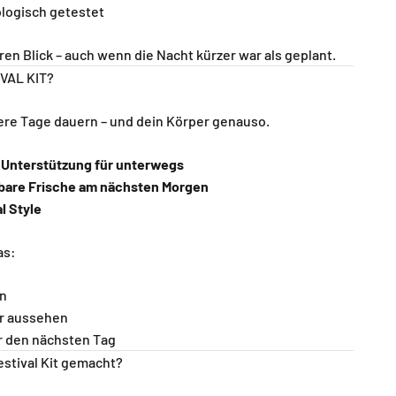
logisch getestet
en Blick – auch wenn die Nacht kürzer war als geplant.
VAL KIT?
ere Tage dauern – und dein Körper genauso.
e Unterstützung für unterwegs
tbare Frische am nächsten Morgen
al Style
as:
en
r aussehen
r den nächsten Tag
estival Kit gemacht?