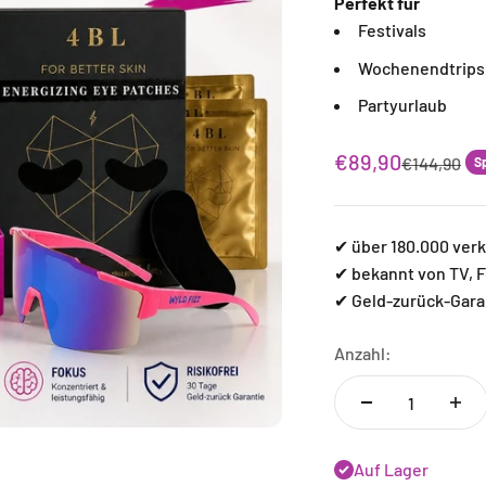
Perfekt für
Festivals
Wochenendtrips
Partyurlaub
Angebot
€89,90
Regulärer 
€144,90
S
✔ über 180.000 ver
✔ bekannt von TV, F
✔ Geld-zurück-Gara
Anzahl:
Auf Lager