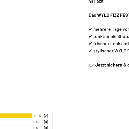
🚀 Fazit
Das
WYLD FIZZ FES
✔ mehrere Tage vor
✔ funktionale Shot
✔ frischer Look am
✔ stylischer WYLD 
👉
Jetzt sichern & 
100%
(2)
0%
(0)
0%
(0)