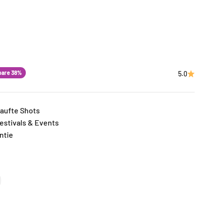
Preis
pare 38%
5.0
kaufte Shots
estivals & Events
ntie