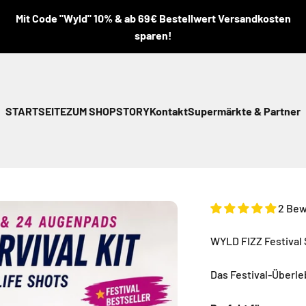
Mit Code "Wyld" 10% & ab 69€ Bestellwert Versandkosten
sparen!
STARTSEITE
ZUM SHOP
STORY
Kontakt
Supermärkte & Partner
2 Be
WYLD FIZZ Festival S
Das Festival-Überle