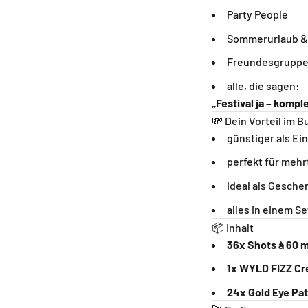
Party People
Sommerurlaub & 
Freundesgruppen
alle, die sagen:
„Festival ja – kompl
💸 Dein Vorteil im B
günstiger als Ei
perfekt für mehr
ideal als Gesche
alles in einem Se
📦 Inhalt
36x Shots à 60 m
1x WYLD FIZZ Cre
24x Gold Eye Pa